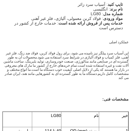
تایپ کنید
: آسیاب سرد زائر
نام برند
: انگلیسی
شماره مدل
: LG80
مواد ورودی
: فولاد کربن معمولی، آلیاژی، فلز غیر آهنی
خدمات پس از فروش ارائه شده است
: خدمات خارج از کشور در
دسترس است
عملکرد اصلی
این آسیاب سرد پیلگر نیز نامیده می شود، برای رول فولاد کربن، فولاد ضد زنگ، فلز غیر
آهنی، فلز کمیاب و فولاد آلیاژی در شرایط سرد استفاده می شود.محصولات آن به طور
گسترده ای در صنایعی مانند متالورژی، صنعت خودروسازی، تولید بلبرینگ، ساخت ماشین
آلات نفت و غیره استفاده شده است.تمام خریدهای خارج از کشور ما مارک های معروفی
در بازار ما هستند که یکی از دلایل اصلی کیفیت خوب دستگاه ما است.ما انواع مختلف و
مشخصات کامل داریم.دستگاه ما به طور گسترده ای به کشورهایی مانند هند، ایران صادر
می کند
مشخصات فنی:
خیر
نام
LG80
1
پوسته OD (mm)
40 تا 114
میلی متر