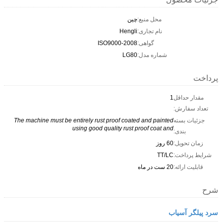
محل منبع:
چین
نام تجاری:
Hengli
گواهی:
ISO9000-2008
شماره مدل:
LG80
پرداخت
مقدار حداقل
1
تعداد سفارش:
جزئیات بسته
The machine must be entirely rust proof coated and painted
using good quality rust proof coat and
بندی:
زمان تحویل:
60 روز
شرایط پرداخت:
TT/LC
قابلیت ارائه:
20 ست در ماه
شرح
سرد پیلگر آسیاب