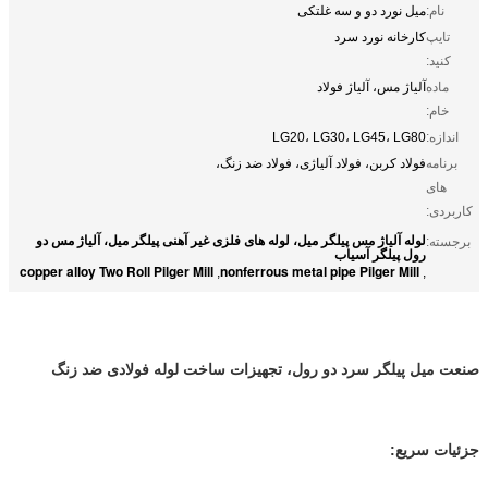
نام:
میل نورد دو و سه غلتکی
تایپ
کارخانه نورد سرد
کنید:
ماده
آلیاژ مس، آلیاژ فولاد
خام:
اندازه:
LG20، LG30، LG45، LG80
برنامه
فولاد کربن، فولاد آلیاژی، فولاد ضد زنگ،
های
کاربردی:
لوله آلیاژ مس پیلگر میل، لوله های فلزی غیر آهنی پیلگر میل، آلیاژ مس دو
برجسته:
رول پیلگر آسیاب
copper alloy Two Roll Pilger Mill
nonferrous metal pipe Pilger Mill
,
,
صنعت میل پیلگر سرد دو رول، تجهیزات ساخت لوله فولادی ضد زنگ
جزئیات سریع: