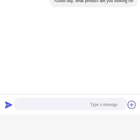
Good day, what product are you looking for?
two roll mill machine
pilger mill machine
برچسب ها:
,
,
rolling mill machinery
بهترين قيمت رو براي
آسیاب پیلگر لوله دو رول مس برای
فلزات غیر آهنی
ادامه هید
گپ
درخواست نقل
سرد پیلگر آسیاب
بیش
قول