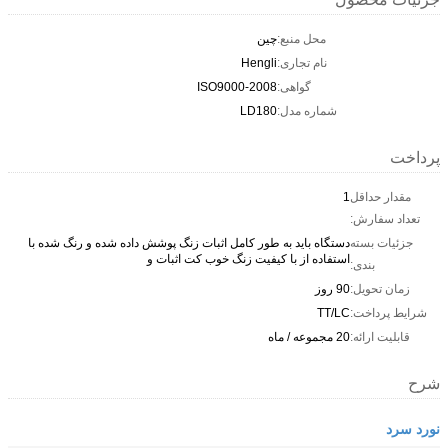
محل منبع:
چین
نام تجاری:
Hengli
گواهی:
ISO9000-2008
شماره مدل:
LD180
پرداخت
مقدار حداقل
1
تعداد سفارش:
جزئیات بسته
دستگاه باید به طور کامل اثبات زنگ پوشش داده شده و رنگ شده با
استفاده از با کیفیت زنگ خوب کت اثبات و
بندی:
زمان تحویل:
90 روز
شرایط پرداخت:
TT/LC
قابلیت ارائه:
20 مجموعه / ماه
شرح
نورد سرد