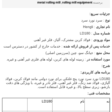
metal rolling mill
rolling mill equipment
برجسته:
,
جزئیات سریع:
نوع
: سرد نورد سرد
نام تجاری
: Hengli
شماره مدل
: LD180
مواد ورودی
: فولاد کربن مشترک، آلیاژ، فلز غیر آهنی
خدمات پس از فروش ارائه شده
: خدمات خارج از کشور در دسترس است
محل منبع
: جیانگ سو، چین (سرزمین اصلی)
مورد استفاده در
: زمینه لوله های کربن، لوله های فلزی غیر آهنی و غیره.
شرح:
برنامه های کاربردی:
LD180 نورد سرد نورد پنج غلتکی برای نورد دولتی مانند فولاد کربن، فولاد
آلیاژی، فولاد ضد زنگ، فلز غیر آهنی، فلز نادر و غیره، با ویژگی های دقت
بازشو، زبری سطح بالا، و غیره قابل استفاده است.
مشخصات فنی:
نه
نام
LD180