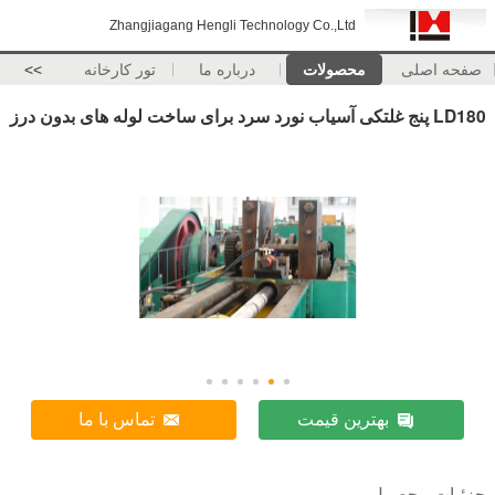
Zhangjiagang Hengli Technology Co.,Ltd
صفحه اصلی
محصولات
درباره ما
تور کارخانه
>>
LD180 پنج غلتکی آسیاب نورد سرد برای ساخت لوله های بدون درز
بهترین قیمت
تماس با ما
جزئیات محصول