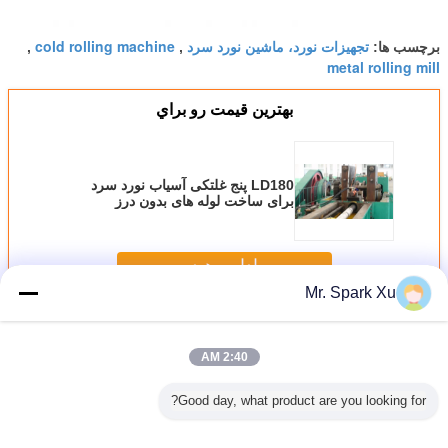
تجهیزات نورد، ماشین نورد سرد
cold rolling machine
برچسب ها:
,
,
metal rolling mill
بهترين قيمت رو براي
LD180 پنج غلتکی آسیاب نورد سرد
برای ساخت لوله های بدون درز
ادامه هید
Mr. Spark Xu
نورد سرد
بیش
2:40 AM
Good day, what product are you looking for?
3 Roll Ca
250KW دو - غلتک
کربن استیل لوله
3 رول فولاد کربن
Steel Cold
نورد ماشین آلات،
نورد سرد تجهیزات
نورد سرد ماشین
r Cold