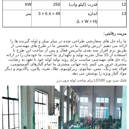
12
قدرت (کیلو وات)
250
KW
13
اندازه
48 × 6.4 × 3
متر
(L × W × H)
مزیت رقابتی:
ما راه حل های سفارشی طراحی شده در میلر میلز و لوله گیرنده ها را
ارائه می دهیم.
ارزش واقعی ما در تخصص ما در طرح های مهندسی از
طریق نرم افزار سه بعدی ماتریس فعال و پس از ساخت این طرح با
استفاده از 15 سال تجربه تولید و نگهداری ما است.
ما خودمان را در ارائه
راه حل های مهندسی مناسب برای روند تولید لوله خود با تعهد به رضایت
مشتری غرور می کنیم.
پایه جهانی مشتری ما تمام آلیاژهای آلومینیومی،
فولاد ضد زنگ، مس، تیتانیوم، زیرکونیوم، طلا، نقره، پلاتین، پالادیوم و دیگر
مواد آلیاژ ویژه را پوشش می دهد.
غلتک سرد نورد LD180 برای ساخت لوله بدون درز